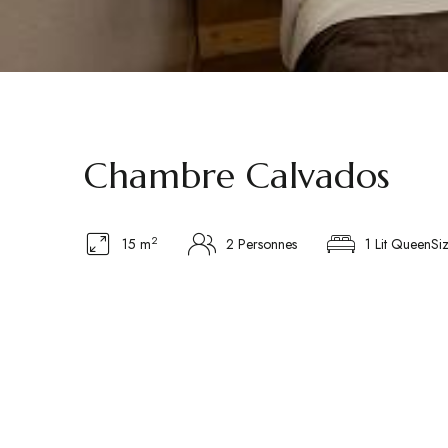
Chambre Calvados
2
15 m
2 Personnes
1 Lit QueenSi