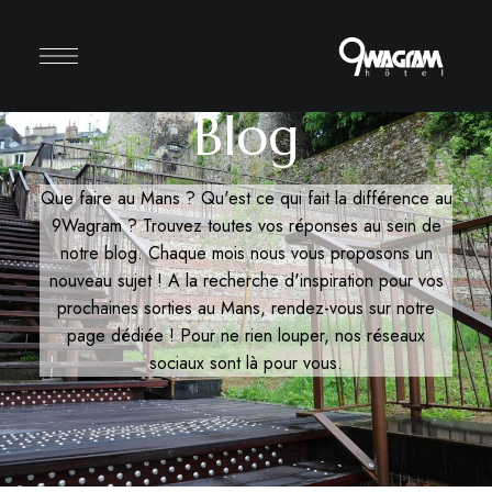
Blog
Que faire au Mans ? Qu'est ce qui fait la différence au
9Wagram ? Trouvez toutes vos réponses au sein de
notre blog. Chaque mois nous vous proposons un
nouveau sujet ! A la recherche d'inspiration pour vos
prochaines sorties au Mans, rendez-vous sur
notre
page dédiée
! Pour ne rien louper, nos
réseaux
sociaux
sont là pour vous.